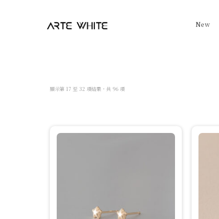
New
依
顯示第 17 至 32 項結果，共 96 項
最
新
項
目
排
序