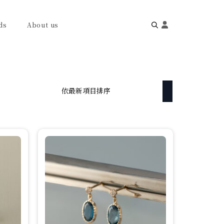
ds
About us
Search
for: