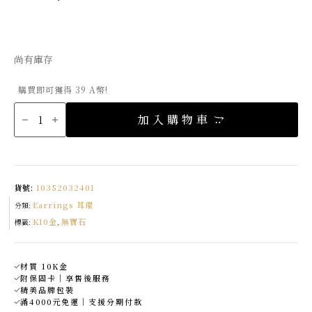
尚有庫存
購買即可獲得 39 A幣!
K10
富
加入購物車
貴
小
馬
蹄
耳
環
數
量
貨號:
10352032401
Earrings 耳環
分類:
K10金
無寶石
標籤:
,
材質 10K金
附保固卡｜享售後服務
精美品牌包裝
滿4000元免運｜支援分期付款