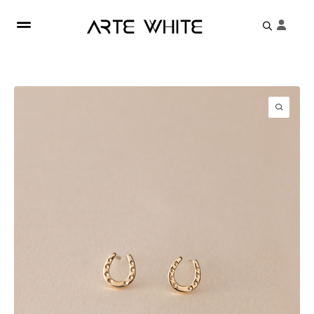
Search
for: