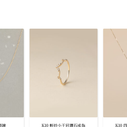
項鍊
K10 輕紗小王冠鑽石戒指
K10