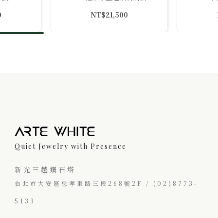
0
NT$
21,500
Quiet Jewelry with Presence
新光三越鑽石塔
台北市大安區忠孝東路三段268號2F / (02)8773-
5133