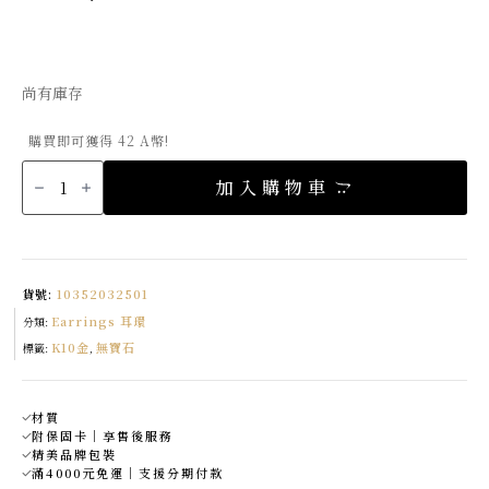
尚有庫存
購買即可獲得 42 A幣!
K10
小
加入購物車
星
星
耳
環
數
量
貨號:
10352032501
Earrings 耳環
分類:
K10金
無寶石
標籤:
,
材質
附保固卡｜享售後服務
精美品牌包裝
滿4000元免運｜支援分期付款