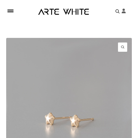
Search
for: