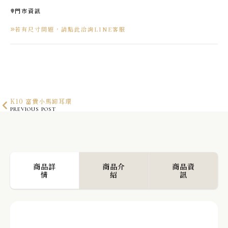
門市資訊
若有尺寸問題，請點此洽詢LINE客服
K10 富貴小馬蹄耳環
PREVIOUS POST
PT900 鉑金心語小愛心耳環
NEXT POST
商品詳
商品介
商品資
情
紹
訊