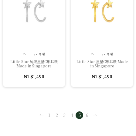
Earrings 耳環
Earrings 耳環
Little Star 純銀星星C形耳環
Little Star 星星C形耳環 Made
Made in Singapore
in Singapore
NT$
1,490
NT$
1,490
←
1
2
3
4
5
6
→