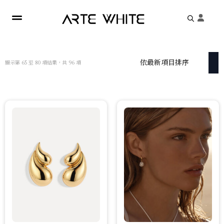
Search
for:
依
顯示第 65 至 80 項結果，共 96 項
最
新
項
目
排
序