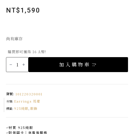
NT$
1,590
尚有庫存
購買即可獲得 16 A幣!
Double
Ball
加入購物車
小
銀
球
扇
形
耳
環
Made
貨號:
101220320001
in
Singapore
Earrings 耳環
數
分類:
量
925純銀
銀飾
標籤:
,
材質 925純銀
附保固卡｜享售後服務