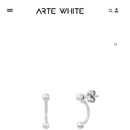
Search
for: