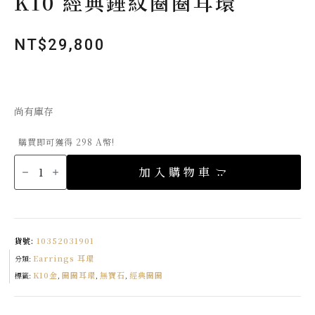
K10 經典錘紋圈圈耳環
NT$
29,800
尚有庫存
購買即可獲得 298 A幣!
K10
經
加入購物車
典
錘
紋
圈
圈
耳
環
數
貨號:
10352031901
量
Earrings 耳環
分類:
K10金
圈圈耳環
無寶石
經典圈圈
標籤:
,
,
,