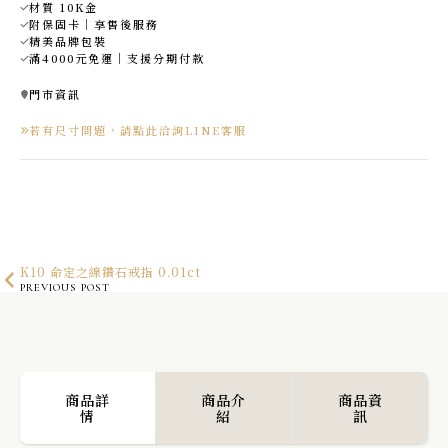
材質 10K金
附保固卡｜享售後服務
精美品牌包裝
滿4000元免運｜支援分期付款
門市資訊
若有尺寸問題，請點此洽詢LINE客服
K10 命定之線鑽石戒指 0.01ct
PREVIOUS POST
K10 溫莎領鑽石排列戒指
NEXT POST
商品詳
商品介
商品資
情
紹
訊