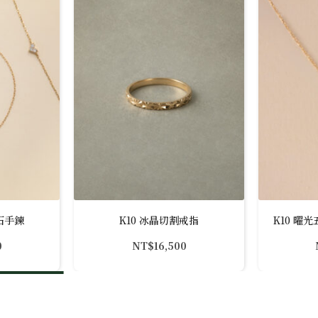
石手鍊
K10 冰晶切割戒指
K10 曜光
0
NT$
16,500