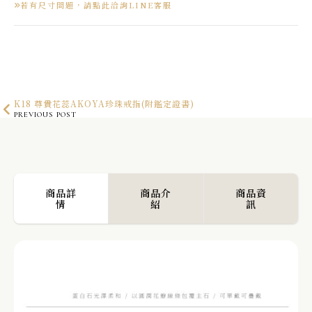
若有尺寸問題，請點此洽詢LINE客服
K18 尊貴花蕊AKOYA珍珠戒指(附鑑定證書)
PREVIOUS POST
K10 雙層流線戒指
NEXT POST
商品詳
商品介
商品資
情
紹
訊