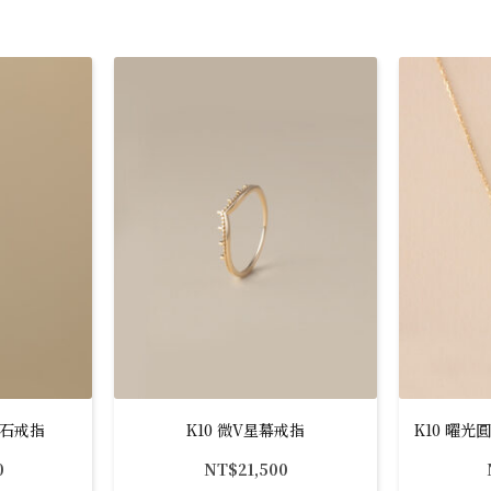
白石戒指
K10 微V星幕戒指
K10 曜光
0
NT$
21,500