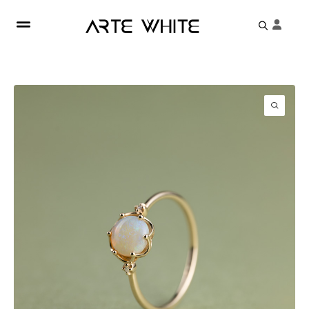
Search
for: