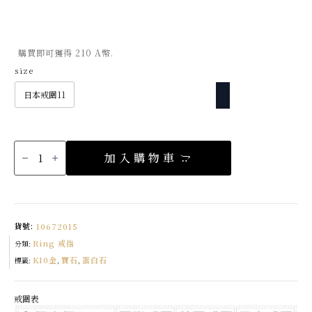
購買即可獲得 210 A幣.
size
日本戒圍11
K10
蘊
加入購物車
白
蛋
白
石
戒
指
數
量
貨號:
10672015
Ring 戒指
分類:
K10金
寶石
蛋白石
標籤:
,
,
戒圍表