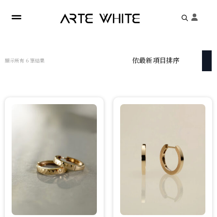
Search
for:
依
顯示所有 6 筆結果
最
新
項
目
排
序