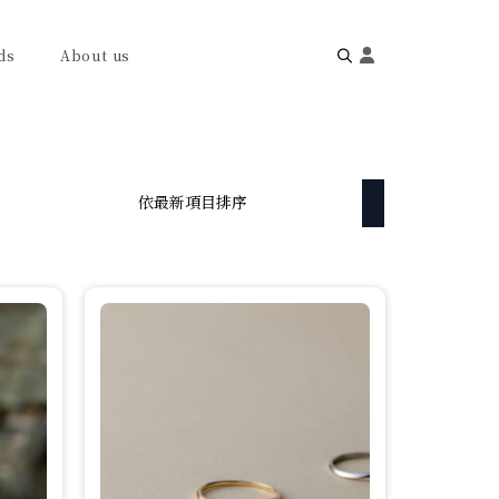
ds
About us
Search
for: