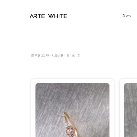
New
依
顯示第 33 至 48 項結果，共 102 項
最
新
項
目
排
序