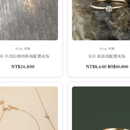
Ring 戒指
Ring 戒指
K10 米洛的維納斯海藍寶戒指
K10 森語海藍寶戒指
NT$
26,800
NT$
8,640
NT$
10,800
原
目
始
前
價
價
格：
格：
NT$10,80
NT$8,640