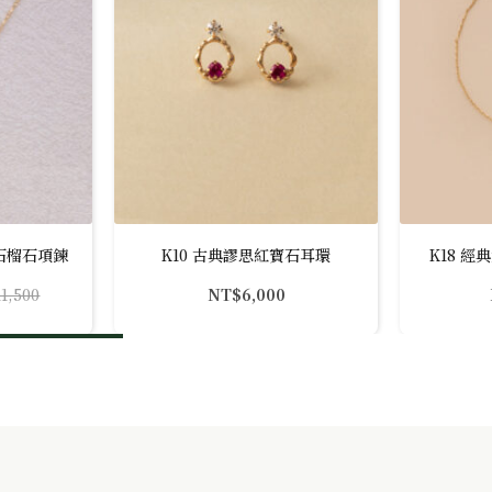
烏石榴石項鍊
K10 古典謬思紅寶石耳環
K18 經
11,500
NT$
6,000
1,500。
9,200。