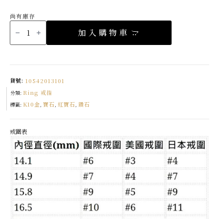
尚有庫存
K10
Winter
加入購物車
Lace
蕾
絲
紅
寶
石
戒
指
貨號:
10542013101
數
量
Ring 戒指
分類:
K10金
寶石
紅寶石
鑽石
標籤:
,
,
,
戒圍表