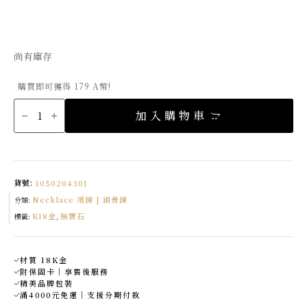
尚有庫存
購買即可獲得 179 A幣!
K18
高
加入購物車
光
水
滴
項
鍊
數
量
貨號:
1050204301
Necklace 項鍊 | 鎖骨鍊
分類:
K18金
無寶石
標籤:
,
材質 18K金
附保固卡｜享售後服務
精美品牌包裝
滿4000元免運｜支援分期付款