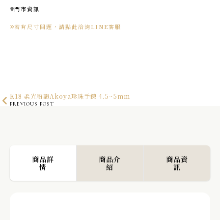
門市資訊
若有尺寸問題，請點此洽詢LINE客服
K18 柔光粉韻Akoya珍珠手鍊 4.5~5mm
PREVIOUS POST
K10 微V星幕戒指
NEXT POST
商品詳
商品介
商品資
情
紹
訊