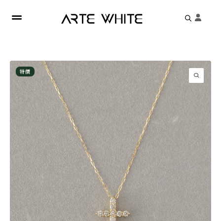
Search
for:
特價