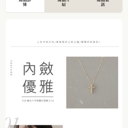
情
紹
訊