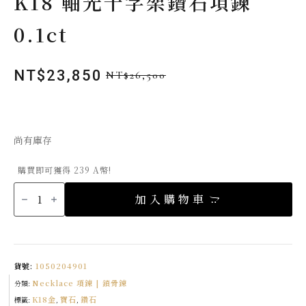
K18 軸光十字架鑽石項鍊
0.1ct
NT$
23,850
NT$
26,500
原
目
始
前
價
價
格：
格：
尚有庫存
NT$26,500。
NT$23,850。
購買即可獲得 239 A幣!
K18
軸
加入購物車
光
十
字
架
鑽
石
項
鍊
貨號:
1050204901
0.1ct
數
Necklace 項鍊 | 鎖骨鍊
量
分類:
K18金
寶石
鑽石
標籤:
,
,