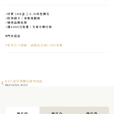
材質 18K金 | G-H成色鑽石
附保固卡｜享售後服務
精美品牌包裝
滿4000元免運｜支援分期付款
門市資訊
若有尺寸問題，請點此洽詢LINE客服
K10 溫莎領鑽石排列戒指
PREVIOUS POST
K18 鑽切金字塔星鑽戒指 0.30ct
NEXT POST
商品詳
商品介
商品資