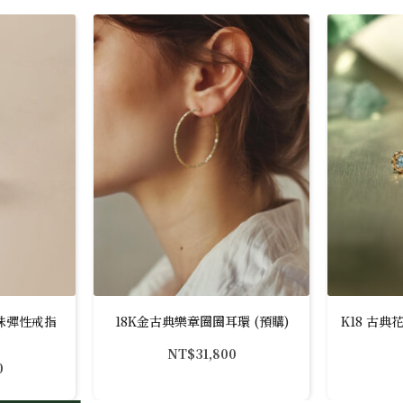
珍珠彈性戒指
18K金古典樂章圈圈耳環 (預購)
K18 古
NT$
31,800
0