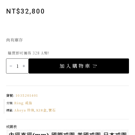
NT$
32,800
尚有庫存
購買即可獲得 328 A幣!
K18
圓
加入購物車
舞
曲
Akoya
珍
珠
彈
性
戒
貨號:
1035201401
指
3.5/5mm
Ring 戒指
數
分類:
量
Akoya 珍珠
K18金
寶石
標籤:
,
,
戒圍表