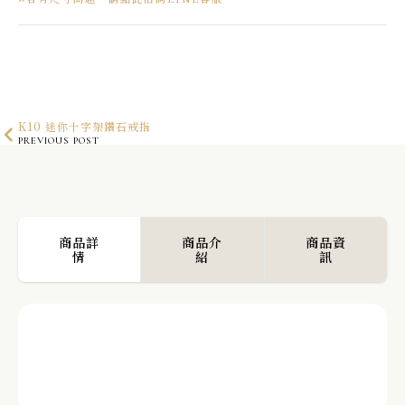
K10 迷你十字架鑽石戒指
PREVIOUS POST
K18 白金梅費爾交錯淡水珍珠項鍊
NEXT POST
商品詳
商品介
商品資
情
紹
訊