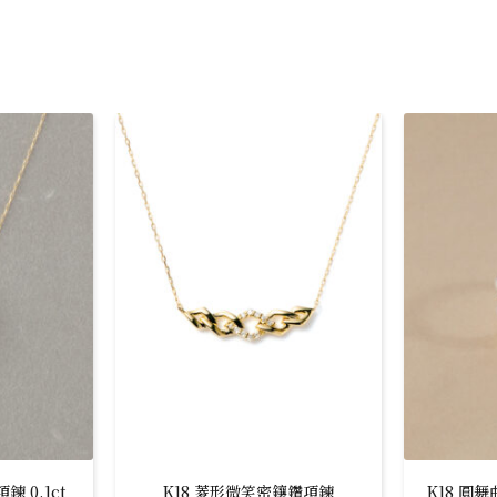
 0.1ct
K18 菱形微笑密鑲鑽項鍊
K18 圓