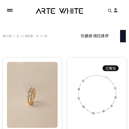
Search
for:
依
顯示第 17 至 24 項結果，共 24 項
最
新
項
目
排
序
已售完