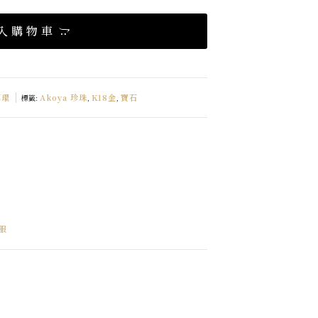
入購物車
耳環
Akoya 珍珠
K18金
寶石
標籤:
,
,
服