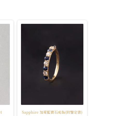
t
Sapphire 加冕藍寶石戒指(附鑒定書)