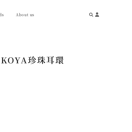
ds
About us
Search
for:
AKOYA珍珠耳環