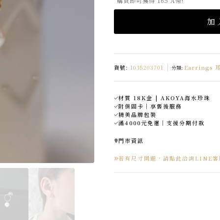
購買即可獲得 165 A幣!
加
貨號:
1035203701
Earrings 
分類:
材質 18K金 | AKOYA海水珍珠
附保固卡｜享售後服務
精美品牌包裝
滿4000元免運｜支援分期付款
門市資訊
若有尺寸問題，請點此洽詢LINE客