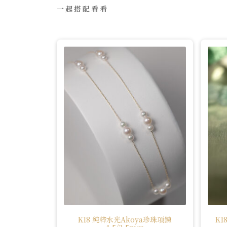
一起搭配看看
K18 純粹水光Akoya珍珠項鍊
K