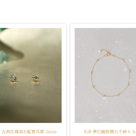
18 古典花鑲海水藍寶耳環 3mm
K18 夢幻躍動鑽石手鍊 0.3c