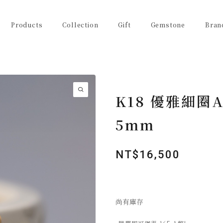
Products
Collection
Gift
Gemstone
Bran
K18 優雅細圈
5mm
NT$
16,500
尚有庫存