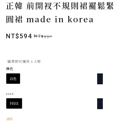
正韓 前開衩不規則裙襬鬆緊
圓裙 made in korea
NT$
594
NT$
990
原
目
始
前
價
價
格：
格：
購買即可獲得 6 A幣.
NT$990。
NT$594。
顏色
白色
size
FREE
清除