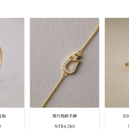
戒指
現代馬蹄手鍊
K
0
NT$
4,580