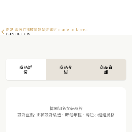
正韓 雪紡百褶腰間鬆緊短褲裙 made in korea
PREVIOUS POST
正韓 涼感絲質平口底褲 made in korea
NEXT POST
商品詳
商品介
商品資
情
紹
訊
韓國知名女裝品牌
設計重點: 正韓設計製造、時髦年輕、韓妞小姐姐風格