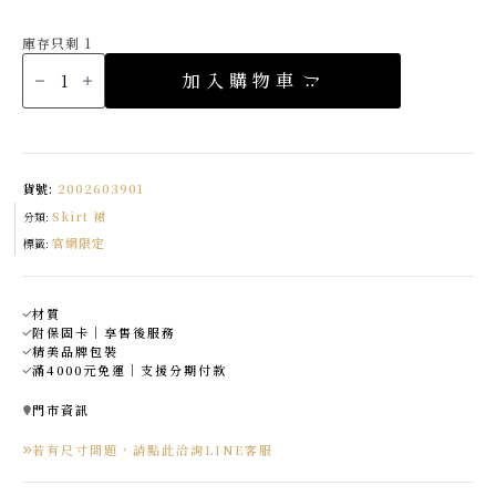
庫存只剩 1
正
韓
加入購物車
前
開
衩
不
規
則
裙
襬
貨號:
2002603901
鬆
緊
Skirt 裙
圓
分類:
裙
官網限定
made
標籤:
in
korea
數
量
材質
附保固卡｜享售後服務
精美品牌包裝
滿4000元免運｜支援分期付款
門市資訊
若有尺寸問題，請點此洽詢LINE客服