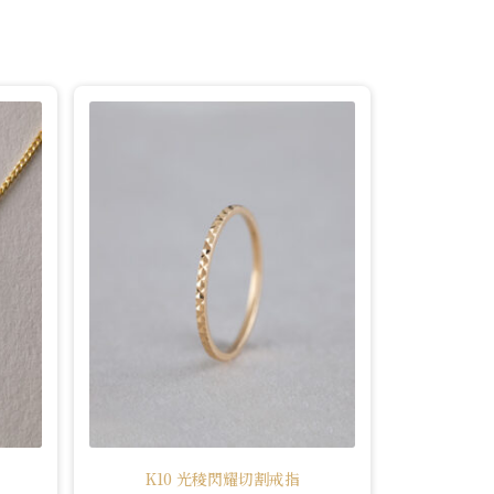
K10 光稜閃耀切割戒指