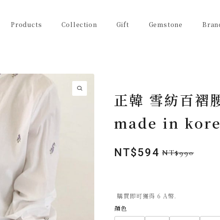
Products
Collection
Gift
Gemstone
Bran
正韓 雪紡百褶
made in kor
NT$
594
NT$
990
原
目
始
前
價
價
格：
格：
購買即可獲得 6 A幣.
NT$990。
NT$594。
顏色