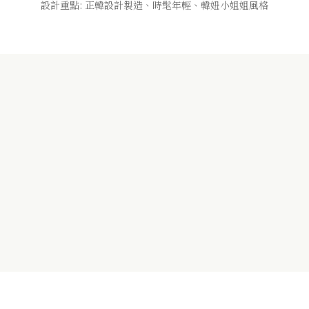
設計重點: 正韓設計製造、時髦年輕、韓妞小姐姐風格