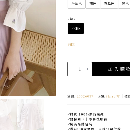
粉紫色
裸色
霧藍色
黑色
size
FREE
清除
正
韓
加入購
雪
紡
百
褶
腰
間
鬆
緊
貨號:
20026037
Skirt 裙
分類:
標籤
短
褲
裙
made
in
材質 100%聚酯纖維
korea
數
附保固卡｜享售後服務
量
精美品牌包裝
滿4000元免運｜支援分期付款