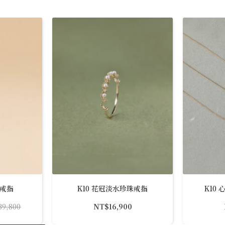
鑽戒指
K10 花冠淡水珍珠戒指
K10
39,800
NT$
16,900