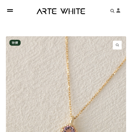
Search
for:
特價