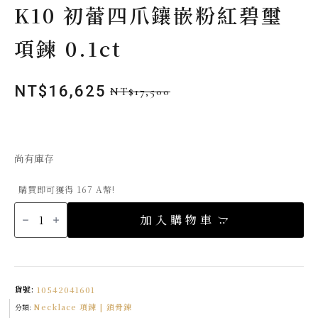
K10 初蕾四爪鑲嵌粉紅碧璽
項鍊 0.1ct
NT$
16,625
NT$
17,500
原
目
始
前
價
價
格：
格：
尚有庫存
NT$17,500。
NT$16,625。
購買即可獲得 167 A幣!
K10
初
加入購物車
蕾
四
爪
鑲
嵌
粉
紅
碧
貨號:
10542041601
璽
項
Necklace 項鍊 | 鎖骨鍊
鍊
分類:
0.1ct