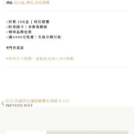
K10金
寶石
粉紅碧璽
數
標籤:
,
,
量
材質 10K金 | 粉紅碧璽
附保固卡｜享售後服務
精美品牌包裝
滿4000元免運｜支援分期付款
門市資訊
若有尺寸問題，請點此洽詢LINE客服
K10 初蕾四爪鑲嵌橄欖石項鍊 0.1ct
PREVIOUS POST
K10 初蕾四爪鑲嵌海藍寶項鍊 0.1ct
NEXT POST