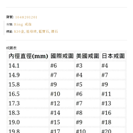
祖
母
綠
戒
貨號:
1048201201
指
數
Ring 戒指
量
分類:
K10金
祖母綠
藍寶石
鑽石
標籤:
,
,
,
戒圍表