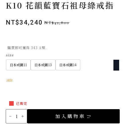
K10 花韻藍寶石祖母綠戒指
NT$
34,240
NT$
42,800
原
目
始
前
價
價
格：
格：
購買即可獲得 343 A幣.
NT$42,800。
NT$34,240。
size
日本戒圍11
日本戒圍13
日本戒圍14
清除
已售完
K10
花
加入購物車
韻
藍
寶
石