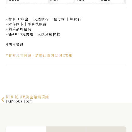
材質 10K金 | 天然鑽石 | 祖母綠 | 藍寶石
附保固卡｜享售後服務
精美品牌包裝
滿4000元免運｜支援分期付款
門市資訊
若有尺寸問題，請點此洽詢LINE客服
K18 菱形微笑密鑲鑽項鍊
PREVIOUS POST
K18 天然橄欖石鑽墜項鍊
NEXT POST