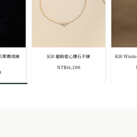
金六爪單鑽項鍊
K10 躍動愛心鑽石手鍊
K10 Win
NT$
16,200
0