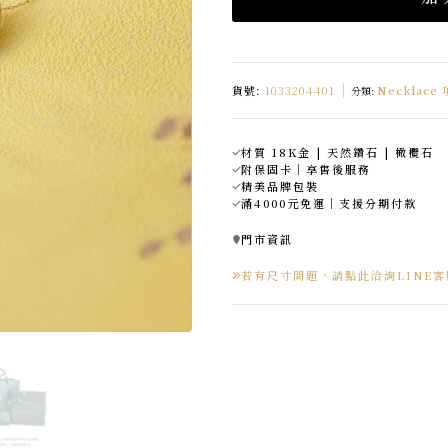
貨號:
1033204401
Necklace
分類:
材質 18K金 | 天然鑽石 | 橄欖石
附保固卡｜享售後服務
精美品牌包裝
滿4000元免運｜支援分期付款
門市資訊
若有尺寸問題，請點此洽詢LINE客