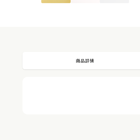
K10 花韻藍寶石祖母綠戒指
PREVIOUS POST
商品詳情