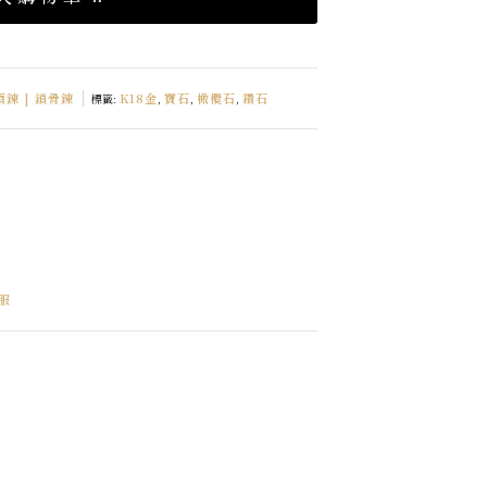
 項鍊 | 鎖骨鍊
K18金
寶石
橄欖石
鑽石
標籤:
,
,
,
服