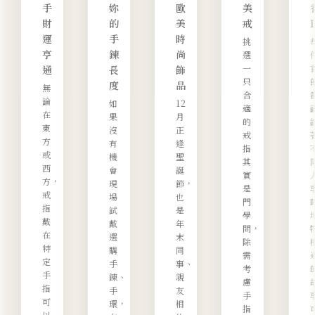
手
妳
歐
美
財
的
美
戒
運
手
時
挑
亨
鍊
尚
選
一
通
長
飾
只
度
品
無
合
論
如
12
適
在
果
月
的
東
沒
正
戒
方
有
逢
指
或
機
聖
其
西
會
誕
實
方，
現
節，
是
戒
場
也
門
指
試
是
學
戴
戴
年
問，
在
選
末
除
特
購
同
需
定
手
事、
考
手
鍊、
親
慮
指
手
友
手
可
環，
相
指
以