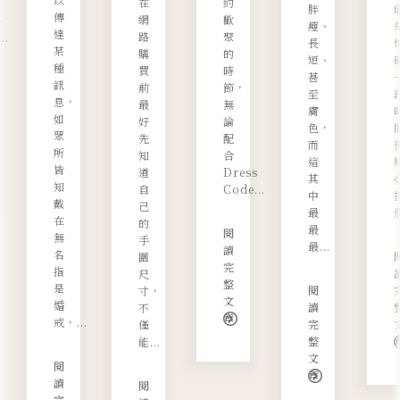
在
約
胖
傳
網
歡
e
瘦、
達
路
聚
..
長
某
購
的
短、
種
買
時
甚
訊
前
節，
至
息，
最
無
膚
如
好
論
色，
眾
先
配
而
所
知
合
這
皆
道
Dress
其
知
自
Code...
中
戴
己
最
選
在
的
最
閱
無
手
最...
讀
名
圍
完
指
尺
整
是
閱
寸，
文
婚
讀
不
章
戒，...
完
僅
整
能...
文
閱
章
讀
閱
完