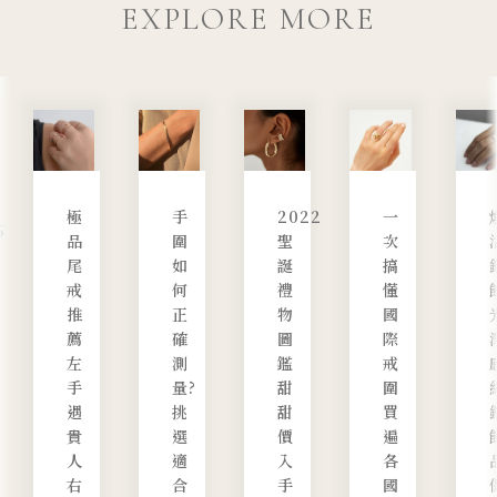
EXPLORE MORE
極
手
2022
一
5
品
圍
聖
次
尾
如
誕
搞
戒
何
禮
懂
推
正
物
國
薦
確
圖
際
左
測
鑑
戒
手
量?
甜
圍
遇
挑
甜
買
貴
選
價
遍
人
適
入
各
右
合
手
國