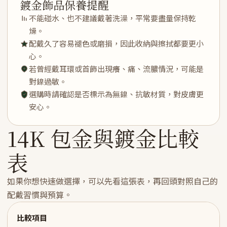
鍍金飾品保養提醒
不能碰水、也不建議戴著洗澡，平常要盡量保持乾
燥。
配戴久了容易褪色或磨損，因此收納與擦拭都要更小
心。
若曾經戴耳環或首飾出現癢、痛、流膿情況，可能是
對鎳過敏。
選購時請確認是否標示為無鎳、抗敏材質，對皮膚更
安心。
14K 包金與鍍金比較
表
如果你想快速做選擇，可以先看這張表，再回頭對照自己的
配戴習慣與預算。
比較項目