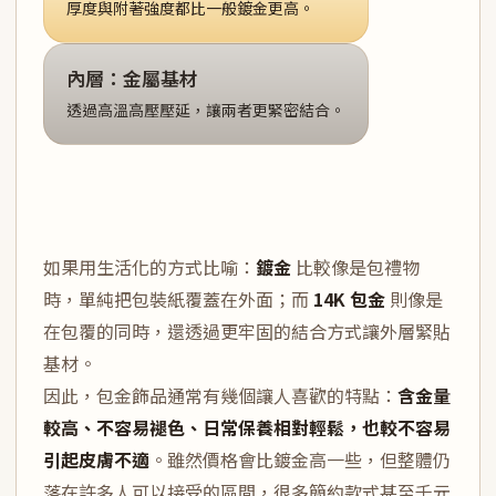
厚度與附著強度都比一般鍍金更高。
內層：金屬基材
透過高溫高壓壓延，讓兩者更緊密結合。
如果用生活化的方式比喻：
鍍金
比較像是包禮物
時，單純把包裝紙覆蓋在外面；而
14K 包金
則像是
在包覆的同時，還透過更牢固的結合方式讓外層緊貼
基材。
因此，包金飾品通常有幾個讓人喜歡的特點：
含金量
較高、不容易褪色、日常保養相對輕鬆，也較不容易
引起皮膚不適
。雖然價格會比鍍金高一些，但整體仍
落在許多人可以接受的區間，很多簡約款式甚至千元