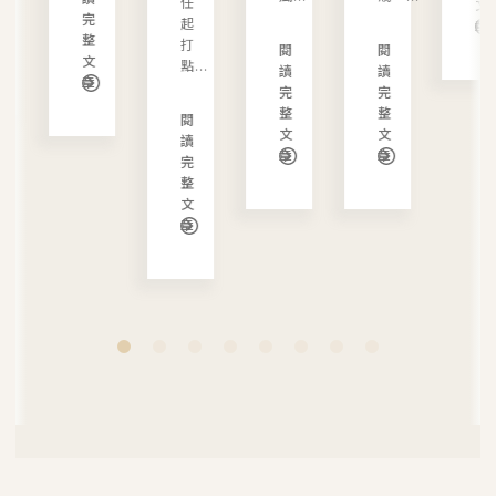
任
文
完
起
章
整
打
閱
閱
文
點...
讀
讀
章
完
完
整
整
閱
文
文
讀
章
章
完
整
文
章