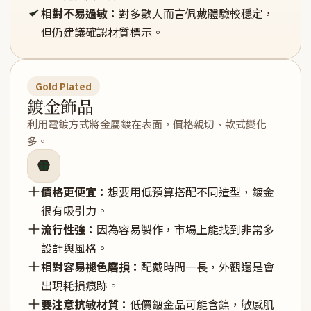
相對不易過敏：
對多數人而言佩戴體驗較穩定，
但仍建議確認材質標示。
Gold Plated
鍍金飾品
利用電鍍方式將金屬鍍在表面，價格親切、款式變化
多。
價格更便宜：
想要用低預算搭配不同造型，鍍金
很有吸引力。
流行性強：
因為容易製作，市場上能找到非常多
設計與風格。
相對容易褪色磨損：
配戴時間一長，外觀還是會
出現耗損痕跡。
要注意抗敏材質：
低價鍍金品可能含鎳，敏感肌