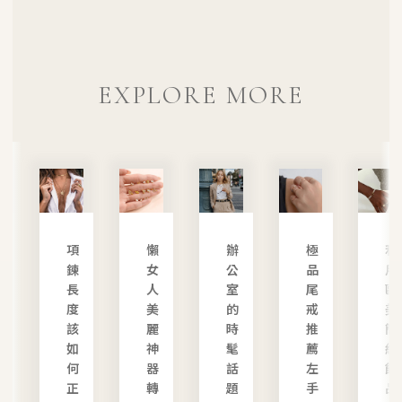
EXPLORE MORE
一
項
懶
辦
極
利
次
鍊
女
公
品
用
搞
長
人
室
尾
歐
懂
度
美
的
戒
美
國
該
麗
時
推
簡
際
如
神
髦
薦
約
戒
何
器
話
左
飾
圍
正
轉
題
手
品