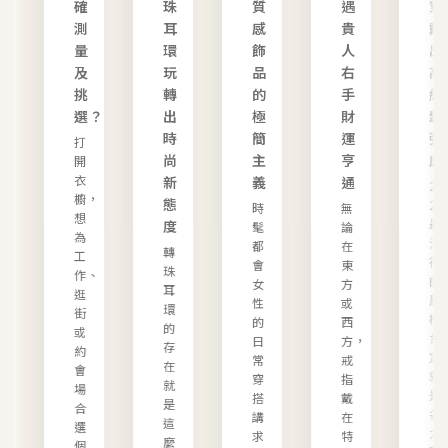
買
確
珠
質
遇
穿
遍
測
耳
感
貴
戴
各
量
環
飾
人
出
國
及
玩
品
右
高
美
挑
轉
的
手
級
戒
選？
出
極
財
鬆
時
簡
運
弛
打
尚
主
亨
感
開
衣
新
義
通
20
櫥，
態
23
時
無
想
最
度
髦
論
為
流
都
在
轉
工
行
會
東
珠
作、
的
女
方
耳
逛
風
性
或
環
街
格
的
西
的
或
肯
日
方，
存
約
定
常
戒
在
會
就
穿
指
就
場
是
搭
戴
是
，
合
各
講
在
這
選
大
求
特
麼
個