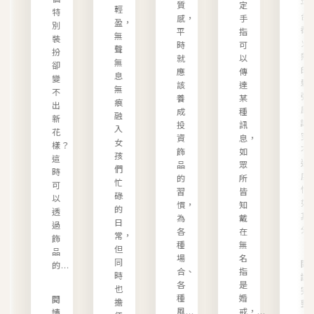
平
質
定
輕
特
台
感，
手
盈，
別
都
平
指
無
裝
火
時
可
聲
扮
熱
就
以
無
卻
的
應
傳
息
、
變
鬆
該
達
無
不
弛
養
某
痕
、
出
感
成
種
融
新
講
投
訊
入
花
究
資
息，
女
樣？
不
飾
如
孩
，
這
過
品
眾
們
時
度
的
所
忙
可
恰
習
皆
碌
以
如
慣，
知
的
透
其
為
戴
日
過
分.
各
在
常，
飾
種
無
但
..
品
場
名
同
閱
的...
合、
指
時
讀
各
是
也
完
種
婚
閱
擔
整
風...
戒，...
讀