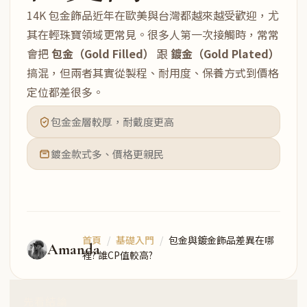
14K 包金飾品近年在歐美與台灣都越來越受歡迎，尤
其在輕珠寶領域更常見。很多人第一次接觸時，常常
會把
包金（Gold Filled）
跟
鍍金（Gold Plated）
搞混，但兩者其實從製程、耐用度、保養方式到價格
定位都差很多。
包金金層較厚，耐戴度更高
鍍金款式多、價格更親民
首頁
基礎入門
包金與鍍金飾品差異在哪
Amanda
裡? 誰CP值較高?
先看結論