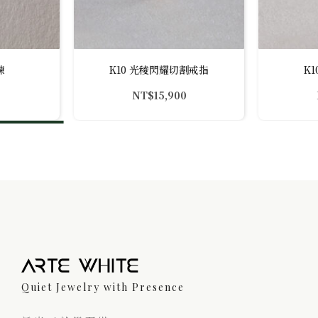
鍊
K10 光稜閃耀切割戒指
K
NT$
15,900
Quiet Jewelry with Presence