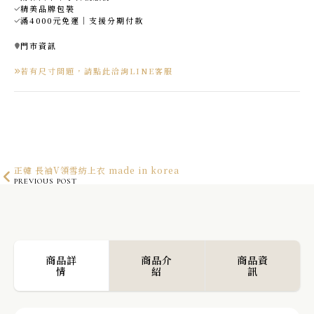
精美品牌包裝
滿4000元免運｜支援分期付款
門市資訊
若有尺寸問題，請點此洽詢LINE客服
正韓 長袖V領雪紡上衣 made in korea
PREVIOUS POST
正韓 俐落感鬆緊西裝寬褲 made in korea
NEXT POST
商品詳
商品介
商品資
情
紹
訊