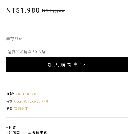
NT$
1,980
NT$
3,300
原
目
始
前
價
價
格：
格：
庫存只剩 1
NT$3,300。
NT$1,980。
購買即可獲得 20 A幣!
加入購物車
貨號:
2001606801
Coat & Jacket 外套
分類:
官網限定
標籤:
材質
附保固卡｜享售後服務