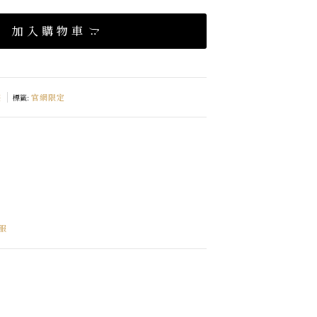
加入購物車
裝
官網限定
標籤:
服