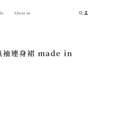
ds
About us
Search
for:
袖連身裙 made in