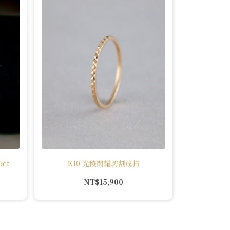
ct
K10 光稜閃耀切割戒指
NT$
15,900