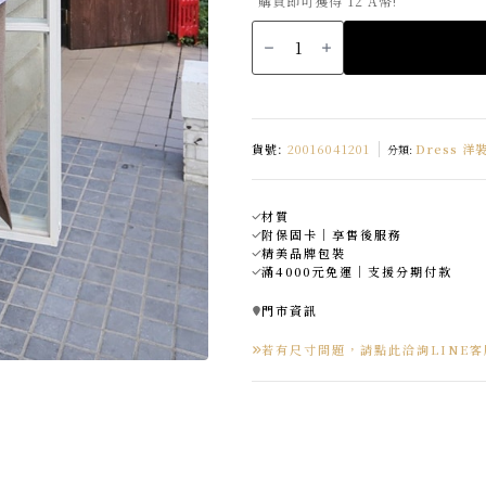
購買即可獲得 12 A幣!
正
韓
保
暖
羊
毛
無
袖
連
身
貨號:
20016041201
Dress 洋
分類:
裙
made
in
korea
數
材質
量
附保固卡｜享售後服務
精美品牌包裝
滿4000元免運｜支援分期付款
門市資訊
若有尺寸問題，請點此洽詢LINE客