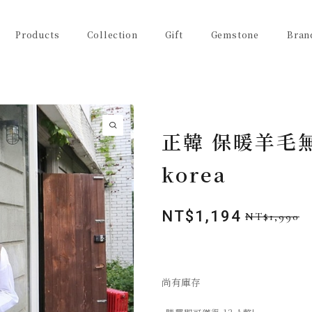
Products
Collection
Gift
Gemstone
Bran
正韓 保暖羊毛無
korea
NT$
1,194
NT$
1,990
原
目
始
前
價
價
格：
格：
尚有庫存
NT$1,990。
NT$1,194。