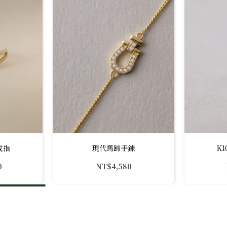
戒指
現代馬蹄手鍊
K
0
NT$
4,580