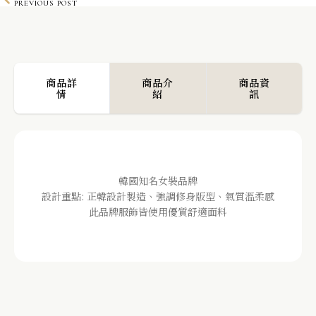
PREVIOUS POST
正韓 素色亞麻鉛筆裙 made in korea
NEXT POST
商品詳
商品介
商品資
情
紹
訊
韓國知名女裝品牌
設計重點: 正韓設計製造、強調修身版型、氣質溫柔感
此品牌服飾皆使用優質舒適面料