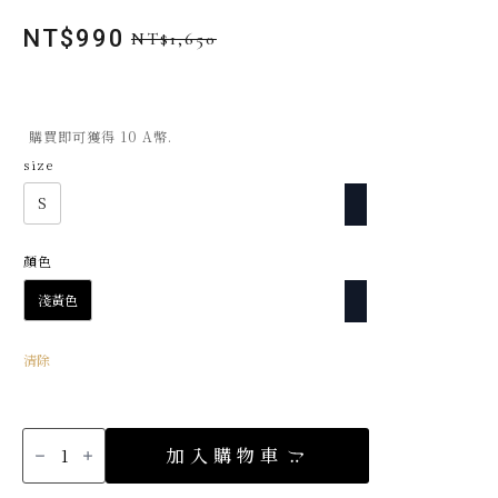
NT$
990
NT$
1,650
原
目
始
前
價
價
格：
格：
購買即可獲得 10 A幣.
NT$1,650。
NT$990。
size
S
顏色
淺黃色
清除
正
韓
加入購物車
亞
麻
混