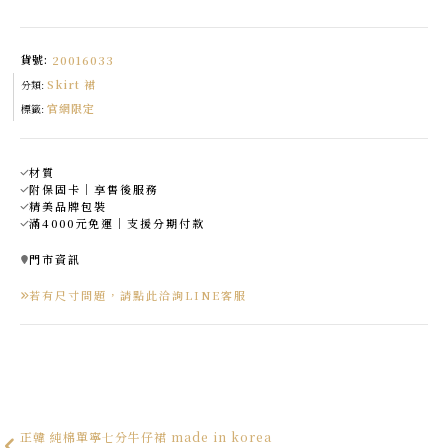
紡
素
色
長
裙
貨號:
20016033
made
in
Skirt 裙
korea
分類:
數
官網限定
量
標籤:
材質
附保固卡｜享售後服務
精美品牌包裝
滿4000元免運｜支援分期付款
門市資訊
若有尺寸問題，請點此洽詢LINE客服
正韓 純棉單寧七分牛仔裙 made in korea