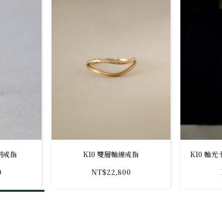
割戒指
K10 雙層軸線戒指
K10 軸光
0
NT$
22,800