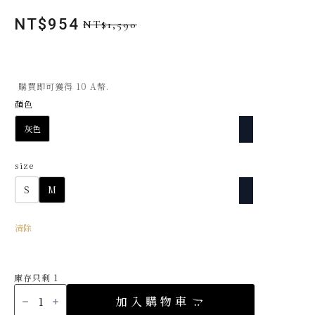
NT$
954
NT$
1,590
原
目
始
前
價
價
格：
格：
購買即可獲得 10 A幣.
NT$1,590。
NT$954。
顏色
灰色
size
S
M
清除
庫存只剩 1
正
韓
加入購物車
高
腰