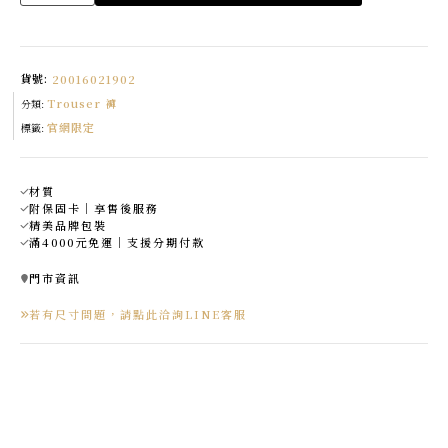
摺
線
修
身
九
分
貨號:
20016021902
褲
made
Trouser 褲
in
分類:
korea
官網限定
數
標籤:
量
材質
附保固卡｜享售後服務
精美品牌包裝
滿4000元免運｜支援分期付款
門市資訊
若有尺寸問題，請點此洽詢LINE客服