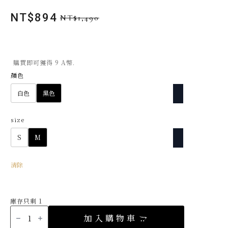
NT$
894
NT$
1,490
原
目
始
前
價
價
格：
格：
購買即可獲得 9 A幣.
NT$1,490。
NT$894。
顏色
白色
黑色
size
S
M
清除
庫存只剩 1
正
韓
加入購物車
文
青