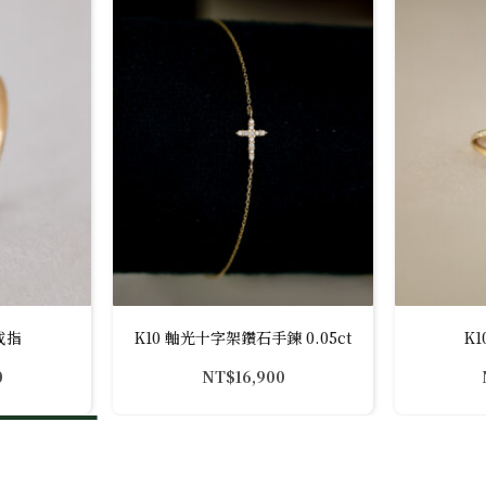
戒指
K10 軸光十字架鑽石手鍊 0.05ct
K
0
NT$
16,900