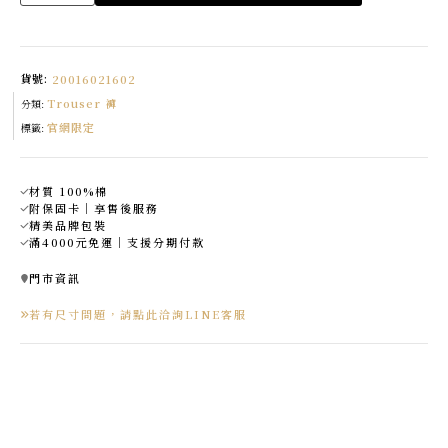
感
修
身
直
筒
褲
貨號:
20016021602
made
in
Trouser 褲
korea
分類:
數
官網限定
量
標籤:
材質 100%棉
附保固卡｜享售後服務
精美品牌包裝
滿4000元免運｜支援分期付款
門市資訊
若有尺寸問題，請點此洽詢LINE客服