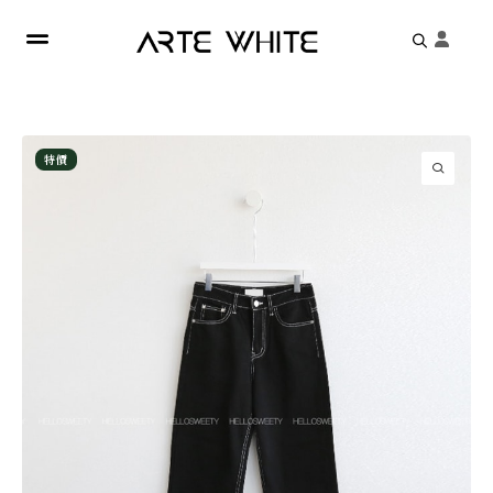
Search
for:
特價