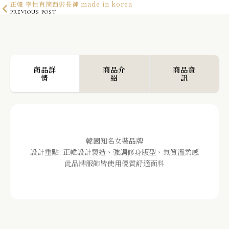
正韓 率性直筒西裝長褲 made in korea
PREVIOUS POST
正韓 內刷毛保暖棉質緊身褲 made in korea
NEXT POST
商品詳
商品介
商品資
情
紹
訊
韓國知名女裝品牌
設計重點: 正韓設計製造、強調修身版型、氣質溫柔感
此品牌服飾皆使用優質舒適面料