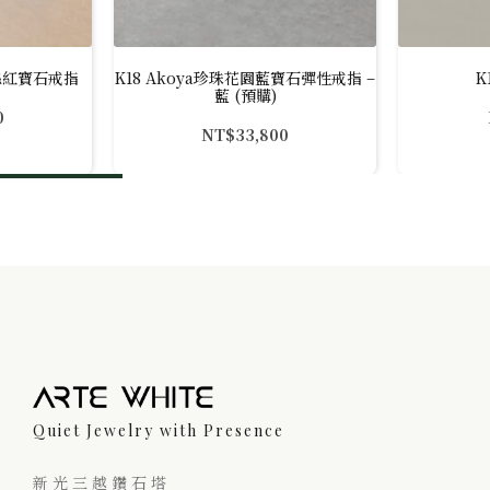
 蕾絲紅寶石戒指
K18 Akoya珍珠花園藍寶石彈性戒指 –
K
藍 (預購)
0
NT$
33,800
Quiet Jewelry with Presence
新光三越鑽石塔