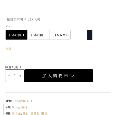
購買即可獲得 218 A幣.
size
日本戒圍11
日本戒圍13
日本戒圍9
清除
庫存只剩 1
K10
布
加入購物車
拉
格
光
環
蛋
白
石
戒
貨號:
1060201401
指
數
Ring 戒指
量
分類:
K10金
寶石
蛋白石
鑽石
標籤:
,
,
,