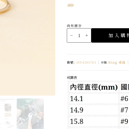
清除
尚有庫存
K10
Fleur
加入購
V
綻
放
鑽
石
戒
指
數
貨號:
1054201703
Ring 戒指
分類:
量
戒圍表