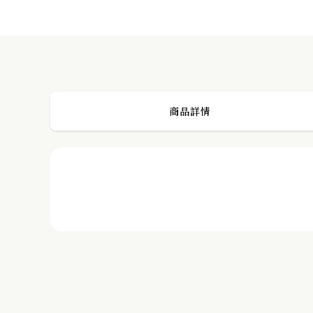
K18 Lucky Line 幸運草鑽石戒指
PREVIOUS POST
商品詳情