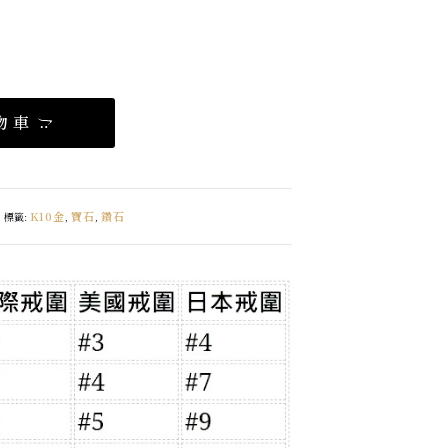
物車
K10金
寶石
鑽石
標籤:
,
,