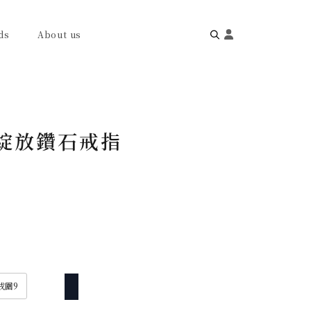
ds
About us
Search
for:
 V 綻放鑽石戒指
戒圍9