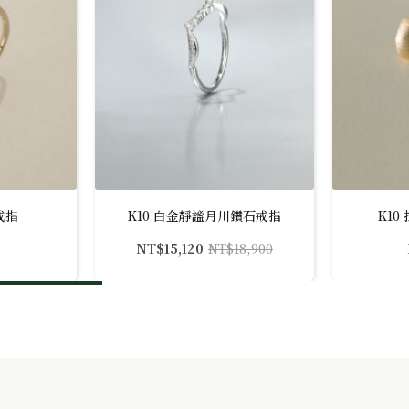
戒指
K10 白金靜謐月川鑽石戒指
K1
NT$
15,120
NT$
18,900
原
目
始
前
價
價
格：
格：
NT$18,900。
NT$15,120。