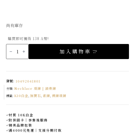
尚有庫存
購買即可獲得 138 A幣!
K10
白
加入購物車
金
日
和
純
光
項
鍊
數
貨號:
10492041801
量
Necklace 項鍊 | 鎖骨鍊
分類:
K10白金
無寶石
素鍊
裸鍊項鍊
標籤:
,
,
,
材質 10K白金
附保固卡｜享售後服務
精美品牌包裝
滿4000元免運｜支援分期付款