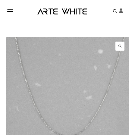
Search
for: