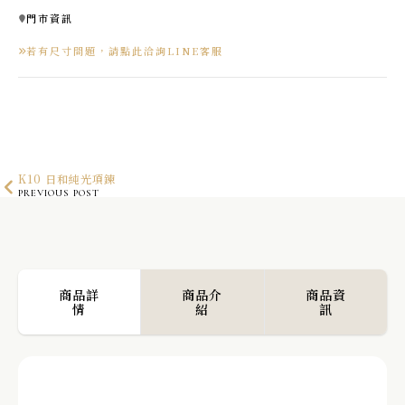
門市資訊
若有尺寸問題，請點此洽詢LINE客服
K10 日和純光項鍊
PREVIOUS POST
K10 冰晶切割戒指
NEXT POST
商品詳
商品介
商品資
情
紹
訊