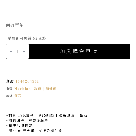
始
前
價
價
格：
格：
尚有庫存
NT$6,980。
NT$6,142。
購買即可獲得 62 A幣!
幾
何
加入購物車
苔
蘚
瑪
瑙
項
鍊
數
量
貨號:
1044204301
Necklace 項鍊 | 鎖骨鍊
分類:
寶石
標籤:
材質 18K鍍金 | 925純銀 | 苔蘚瑪瑙 | 鋯石
附保固卡｜享售後服務
精美品牌包裝
滿4000元免運｜支援分期付款