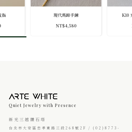
戒指
現代馬蹄手鍊
K1
0
NT$
4,580
Quiet Jewelry with Presence
新光三越鑽石塔
台北市大安區忠孝東路三段268號2F / (02)8773-