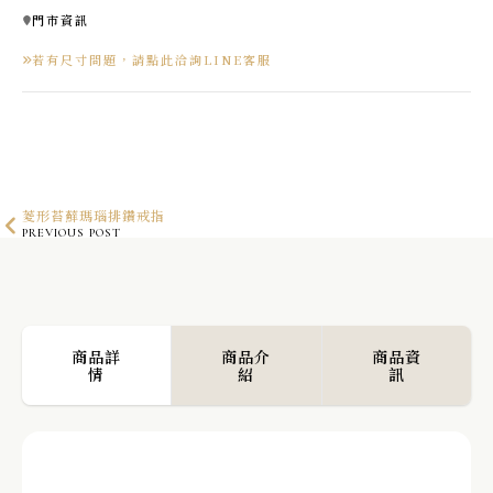
門市資訊
若有尺寸問題，請點此洽詢LINE客服
菱形苔蘚瑪瑙排鑽戒指
PREVIOUS POST
RIBBON 緞帶淡水珍珠戒指
NEXT POST
商品詳
商品介
商品資
情
紹
訊