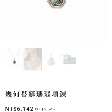
幾何苔蘚瑪瑙項鍊
NT$
6,142
NT$
6,980
原
目