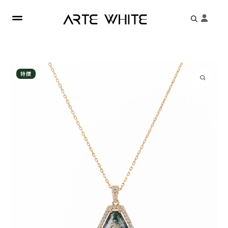
Search
for:
特價