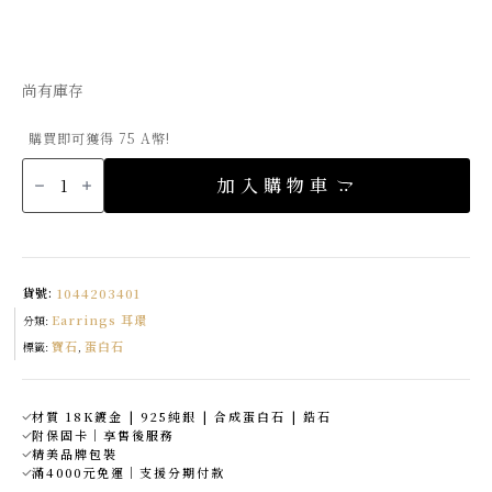
始
前
價
價
格：
格：
尚有庫存
NT$8,500。
NT$7,480。
購買即可獲得 75 A幣!
遊
彩
加入購物車
鑲
邊
閃
鑽
蛋
白
石
耳
貨號:
1044203401
環
數
Earrings 耳環
量
分類:
寶石
蛋白石
標籤:
,
材質 18K鍍金 | 925純銀 | 合成蛋白石 | 鋯石
附保固卡｜享售後服務
精美品牌包裝
滿4000元免運｜支援分期付款