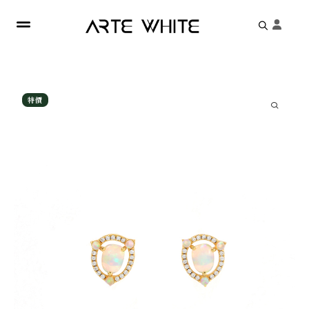
Search
for:
特價