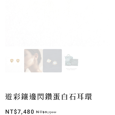
遊彩鑲邊閃鑽蛋白石耳環
NT$
7,480
NT$
8,500
原
目