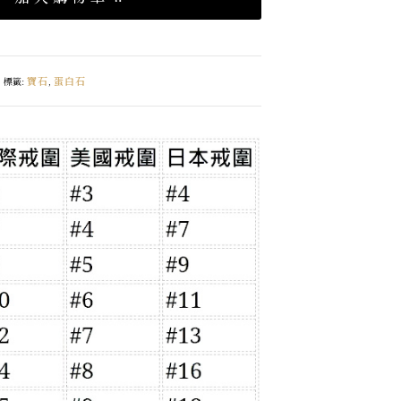
寶石
蛋白石
標籤:
,