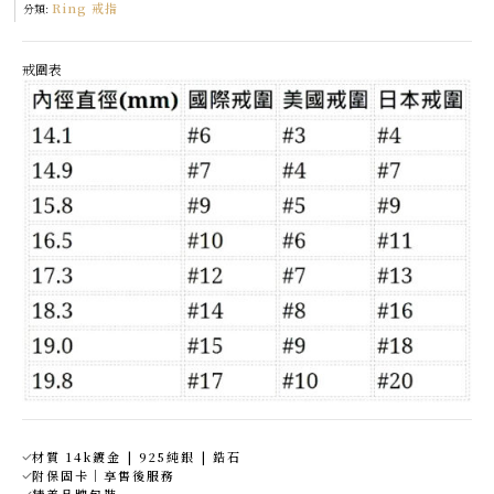
Ring 戒指
分類:
戒圍表
材質 14k鍍金 | 925純銀 | 鋯石
附保固卡｜享售後服務
精美品牌包裝