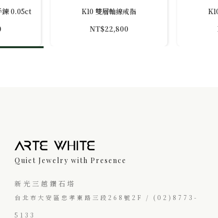
 0.05ct
K10 雙層軸線戒指
K
0
NT$
22,800
Quiet Jewelry with Presence
新光三越鑽石塔
台北市大安區忠孝東路三段268號2F / (02)8773-
5133