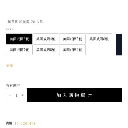
購買即可獲得 26 A幣.
size
美國戒圍3號
美國戒圍4號
美國戒圍5號
美國戒圍6號
美國戒圍7號
美國戒圍8號
美國戒圍9號
清除
尚有庫存
Make
a
加入購物車
wish
星
鑽
戒
指
(金)
數
量
貨號:
1041201401