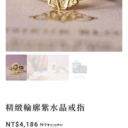
精緻輪廓紫水晶戒指
NT$
4,186
NT$
5,980
原
目