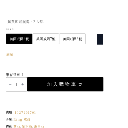
始
前
價
價
格：
格：
購買即可獲得 42 A幣.
NT$5,980。
NT$4,186。
size
美國戒圍6號
美國戒圍7號
美國戒圍8號
清除
庫存只剩 1
精
緻
加入購物車
輪
廓
紫
水
晶
戒
指
數
貨號:
1027201701
量
Ring 戒指
分類:
寶石
紫水晶
蛋白石
標籤:
,
,