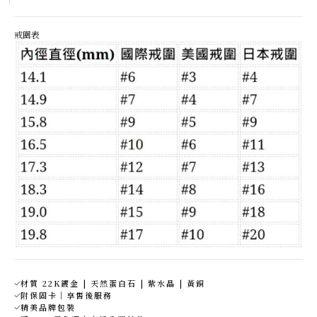
戒圍表
材質 22K鍍金 | 天然蛋白石 | 紫水晶 | 黃銅
附保固卡｜享售後服務
精美品牌包裝