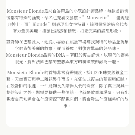
Monsieur Blonde是來自峇厘島的小眾設計師品牌，每款首飾背
後都有特殊的涵義，命名也充滿文藝感。”Monsieur” – 體現經
典紳士，而”Blonde”則表現出女性特質，這兩個詞的結合代表
著力量與美麗，描繪出誘惑和精緻，打造完美的謬思形象。
設計師在巴黎長大，她從小喜歡在跳蚤市場尋找獨特的珍品並蒐集
它們背後美麗的故事，從而養成了對復古單品的好品味。
Monsieur Blonde品牌的DNA – 著眼於復古記憶，以現代的審美
眼光，將對法國巴黎的靈感與東方的精緻裝飾融為一體。
Monsieur Blonde的首飾非常有辨識度，採用22K珠寶級鍍金工
藝、天然寶石與手工雕花製作而成，充滿法式復古的華麗與細膩。
在設計師的眼裡，一件能夠長久陪伴人們的珠寶，除了真正獨具一
格的設計之外，還需要提供一些情緒，也就是故事和場景，只有配
戴者自己知道會在什麼情況下配戴它們，將會發生什麼樣美好的故
事。