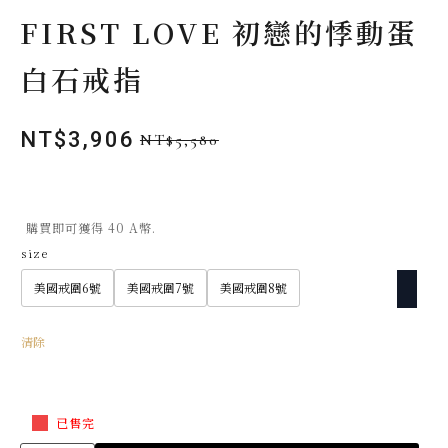
FIRST LOVE 初戀的悸動蛋
白石戒指
NT$
3,906
NT$
5,580
原
目
始
前
價
價
格：
格：
購買即可獲得 40 A幣.
NT$5,580。
NT$3,906。
size
美國戒圍6號
美國戒圍7號
美國戒圍8號
清除
已售完
FIRST