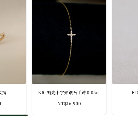
戒指
K10 軸光十字架鑽石手鍊 0.05ct
K
0
NT$
16,900