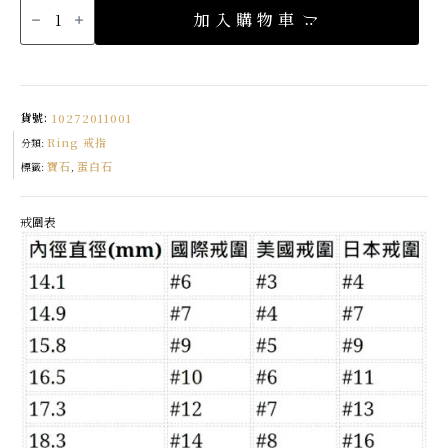
LOVE
加入購物車
初
戀
的
悸
動
蛋
白
石
貨號:
10272011001
戒
指
Ring 戒指
數
分類:
量
寶石
蛋白石
標籤:
,
戒圍表