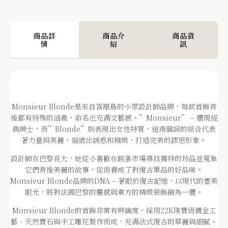
商品詳
商品介
商品資
情
紹
訊
Monsieur Blonde是來自峇厘島的小眾設計師品牌，每款首飾背
後都有特殊的涵義，命名也充滿文藝感。”Monsieur” – 體現經
典紳士，而”Blonde”則表現出女性特質，這兩個詞的結合代表
著力量與美麗，描繪出誘惑和精緻，打造完美的謬思形象。
設計師在巴黎長大，她從小喜歡在跳蚤市場尋找獨特的珍品並蒐集
它們背後美麗的故事，從而養成了對復古單品的好品味。
Monsieur Blonde品牌的DNA – 著眼於復古記憶，以現代的審美
眼光，將對法國巴黎的靈感與東方的精緻裝飾融為一體。
Monsieur Blonde的首飾非常有辨識度，採用22K珠寶級鍍金工
藝、天然寶石與手工雕花製作而成，充滿法式復古的華麗與細膩。