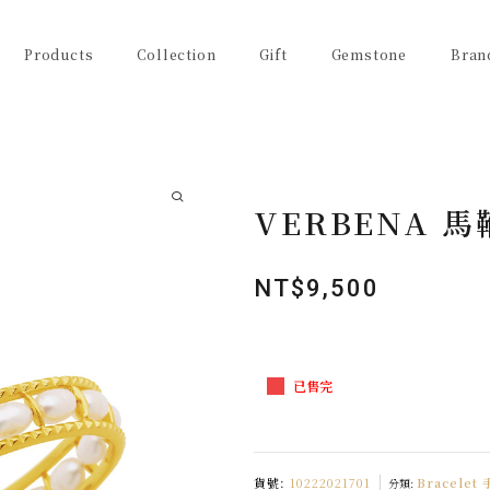
Products
Collection
Gift
Gemstone
Bran
VERBENA 
NT$
9,500
已售完
貨號:
10222021701
Bracelet
分類: