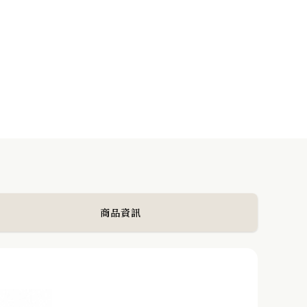
VERBENA 馬鞭草排列珍珠耳環(中)
NEXT POST
商品資訊