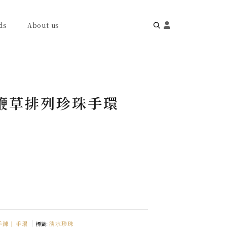
ds
About us
Search
for:
馬鞭草排列珍珠手環
 手鍊 | 手環
淡水珍珠
標籤: