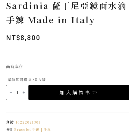
Sardinia 薩丁尼亞鏡面水滴
手鍊 Made in Italy
NT$
8,800
尚有庫存
購買即可獲得 88 A幣!
Sardinia
薩
加入購物車
丁
尼
亞
鏡
面
水
滴
手
貨號:
10222021301
鍊
Made
Bracelet 手鍊 | 手環
in
分類:
Italy