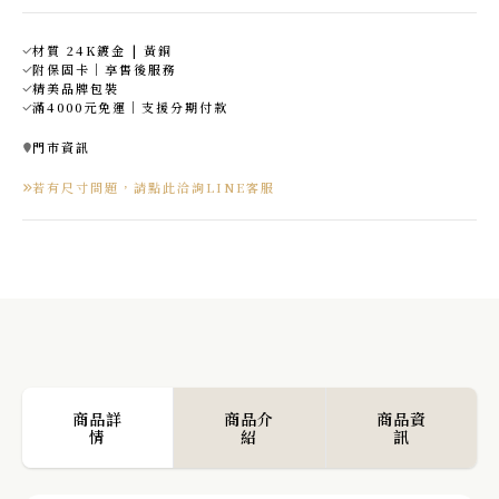
數
量
材質 24K鍍金 | 黃銅
附保固卡｜享售後服務
精美品牌包裝
滿4000元免運｜支援分期付款
門市資訊
若有尺寸問題，請點此洽詢LINE客服
商品詳
商品介
商品資
情
紹
訊