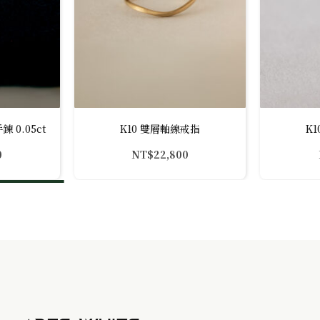
 0.05ct
K10 雙層軸線戒指
K
0
NT$
22,800