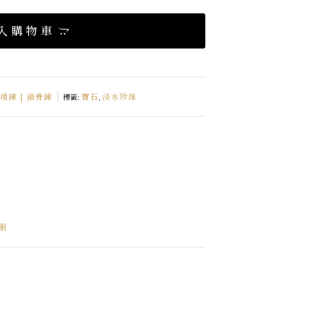
入購物車
e 項鍊 | 鎖骨鍊
寶石
淡水珍珠
標籤:
,
服