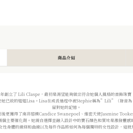
商品介紹
人，她於 2011 年創立了 Lili Claspe，最初是渴望能夠做出符合她個人風
以紀念她已故的姐姐Lisa。Lisa在成長過程中被Stephie稱為”Lili”（
留對她的記憶。
了南非超模Candice Swanepoel、維密天使Jasmine Tookes
ove)是她創作的兩個主要催化劑。她親自選擇並融入設計中的寶石顏色和質地是
性身體的線條和曲線以及每件作品將如何為每個獨特的女性設計，這就是S