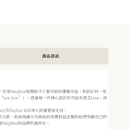
ANNA 安娜珍珠手鍊 Made in Australia
NEXT POST
商品資訊
格的首飾珠寶，於是Stephie就開始手工製作她的優雅作品。對設計的一見
發音為“Lee-Lee”）。透過每一件精心設計的作品來想念Lisa，保
以及Taylor Hill等人的喜愛與支持。
激發靈感的元素，她發現讓女性與她的珠寶對話並幫助她們突顯自己的
tephie的品牌利基所在。