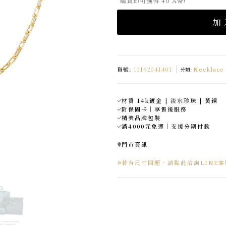
購買即可獲得 40 A幣!
加
貨號:
10192041401
Necklac
分類:
材質 14k鍍金 | 淡水珍珠 | 黃銅
附保固卡｜享售後服務
精美品牌包裝
滿4000元免運｜支援分期付款
門市資訊
若有尺寸問題，請點此洽詢LINE客