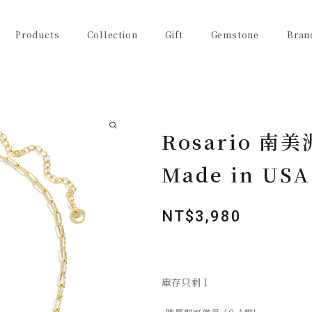
Products
Collection
Gift
Gemstone
Bran
Rosario 
Made in USA
NT$
3,980
庫存只剩 1