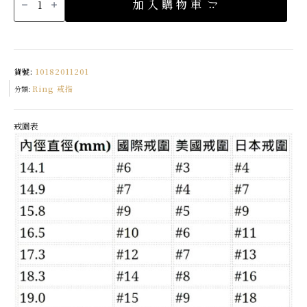
加入購物車
唇
滿
鑽
戒
指
Made
in
China
貨號:
10182011201
數
量
Ring 戒指
分類:
戒圍表