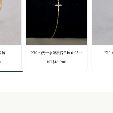
戒指
K10 軸光十字架鑽石手鍊 0.05ct
K1
0
NT$
16,900