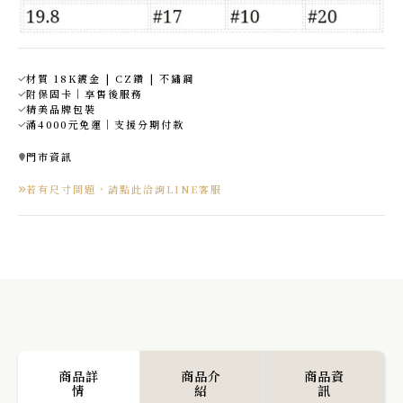
材質 18K鍍金 | CZ鑽 | 不鏽鋼
附保固卡｜享售後服務
精美品牌包裝
滿4000元免運｜支援分期付款
門市資訊
若有尺寸問題，請點此洽詢LINE客服
商品詳
商品介
商品資
情
紹
訊