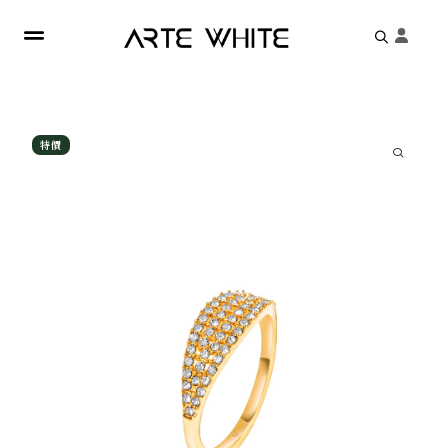
Search
for:
特價