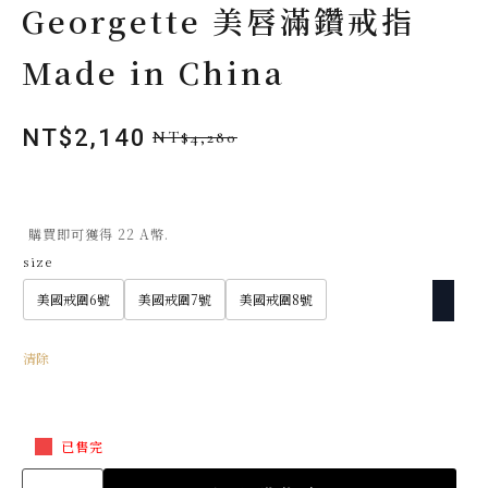
Georgette 美唇滿鑽戒指
Made in China
NT$
2,140
NT$
4,280
原
目
始
前
價
價
格：
格：
購買即可獲得 22 A幣.
NT$4,280。
NT$2,140。
size
美國戒圍6號
美國戒圍7號
美國戒圍8號
清除
已售完
Georgette
美