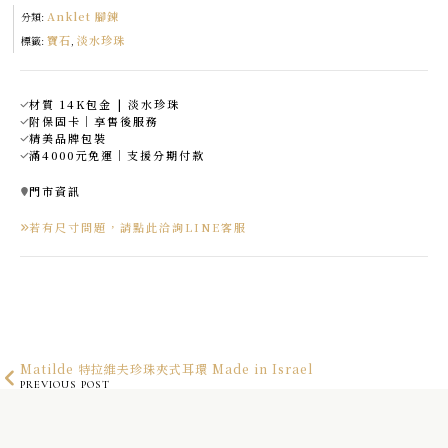
數
Anklet 腳鍊
量
分類:
寶石
淡水珍珠
標籤:
,
材質 14K包金 | 淡水珍珠
附保固卡｜享售後服務
精美品牌包裝
滿4000元免運｜支援分期付款
門市資訊
若有尺寸問題，請點此洽詢LINE客服
Matilde 特拉維夫珍珠夾式耳環 Made in Israel
PREVIOUS POST
Josie 喬西珍珠戒指 Made in China
NEXT POST