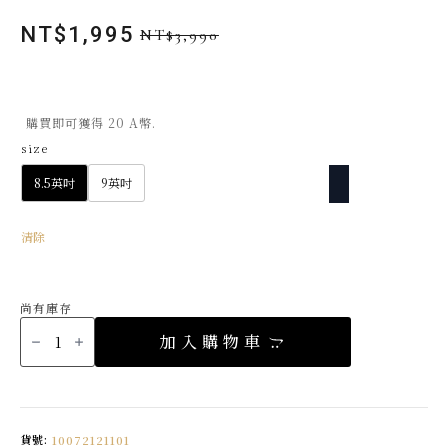
NT$
1,995
NT$
3,990
原
目
始
前
價
價
格：
格：
購買即可獲得 20 A幣.
NT$3,990。
NT$1,995。
size
8.5英吋
9英吋
清除
尚有庫存
Chloe
Pearl
加入購物車
淡
水
珍
珠
腳
鍊
Made
in
貨號:
10072121101
USA