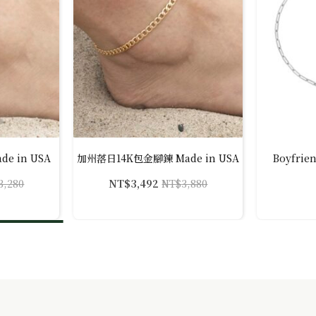
e in USA
加州落日14K包金腳鍊 Made in USA
Boyfri
3,280
NT$
3,492
NT$
3,880
原
目
始
前
價
價
格：
格：
3,280。
2,952。
NT$3,880。
NT$3,492。