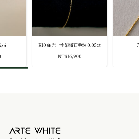
戒指
K10 軸光十字架鑽石手鍊 0.05ct
0
NT$
16,900