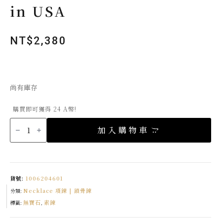
in USA
NT$
2,380
尚有庫存
購買即可獲得 24 A幣!
Super
Dainty
加入購物車
Wrap
14K
包
金
雙
鍊
設
計
貨號:
1006204601
鎖
骨
Necklace 項鍊 | 鎖骨鍊
鍊
分類:
Made
無寶石
素鍊
in
標籤:
,
USA
數
量