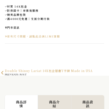
材質 14K包金
附保固卡｜享售後服務
精美品牌包裝
滿4000元免運｜支援分期付款
門市資訊
若有尺寸問題，請點此洽詢LINE客服
Double Shinny Lariat 14K包金層疊Y字鍊 Made in USA
PREVIOUS POST
海王星14K包金手鍊 Made in USA
NEXT POST
商品詳
商品介
商品資
情
紹
訊