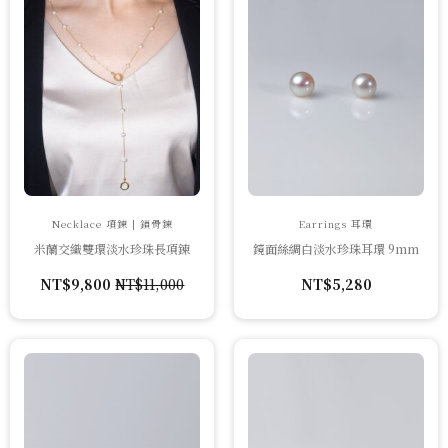
Necklace 項鍊 | 鎖骨鍊
Earrings 耳環
米蘭交織雙環淡水珍珠長項鍊
鏡面絲綢白淡水珍珠耳環 9mm
NT$
9,800
NT$
11,000
NT$
5,280
原
目
始
前
價
價
格：
格：
NT$11,000。
NT$9,800。