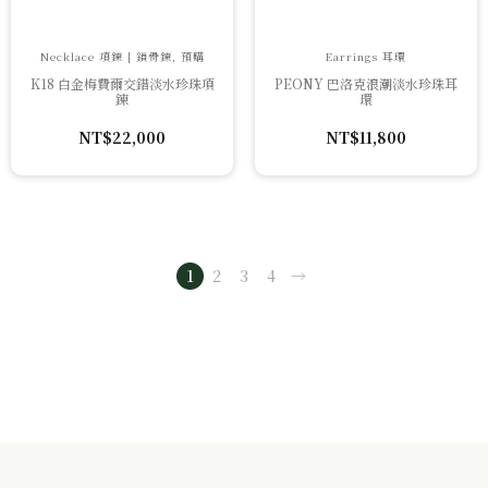
Necklace 項鍊 | 鎖骨鍊, 預購
Earrings 耳環
K18 白金梅費爾交錯淡水珍珠項
PEONY 巴洛克浪潮淡水珍珠耳
鍊
環
NT$
22,000
NT$
11,800
1
2
3
4
→