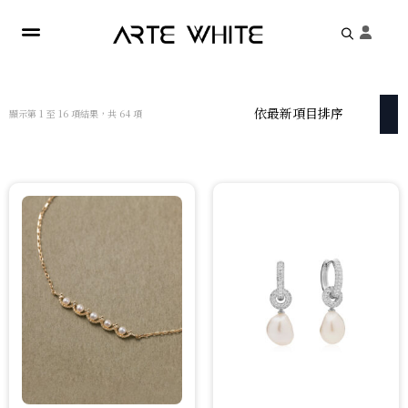
Search
for:
依
顯示第 1 至 16 項結果，共 64 項
最
新
項
目
排
序