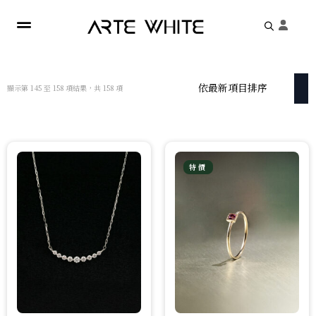
Search
for:
依
顯示第 145 至 158 項結果，共 158 項
最
新
項
目
排
序
特價