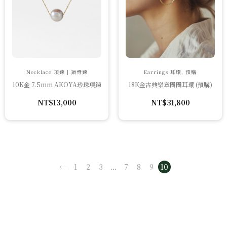
Necklace 項鍊 | 鎖骨鍊
Earrings 耳環, 預購
10K金 7.5mm AKOYA珍珠項鍊
18K金古典樂章圈圈耳環 (預購)
NT$
13,000
NT$
31,800
←
1
2
3
...
7
8
9
10