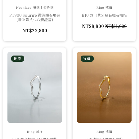
Necklace 項鍊 | 鎖骨鍊
Ring 戒指
PT900 Sourire 微笑鑽石項鍊
K10 方形紫牙烏石榴石戒指
(附GGS八心八箭證書)
NT$
8,800
NT$
11,000
原
目
NT$
23,800
始
前
價
價
格：
格：
NT$11,000。
NT$8,800。
特價
特價
Ring 戒指
Ring 戒指