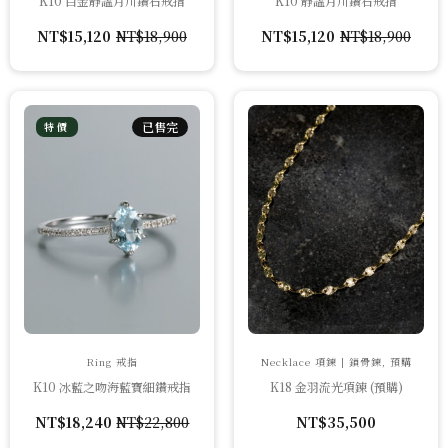
K10 白金靜謐月川鑽石戒指
K10 靜謐月川鑽石戒指
NT$
15,120
NT$
18,900
NT$
15,120
NT$
18,900
原
目
原
目
始
前
始
前
價
價
價
價
格：
格：
格：
格：
NT$18,900。
NT$15,120。
NT$18,900。
NT$15,120。
已售完
特價
Ring 戒指
Necklace 項鍊 | 鎖骨鍊, 預購
K10 冰藍之吻海藍寶細鑽戒指
K18 金羽流光項鍊 (預購)
NT$
18,240
NT$
22,800
NT$
35,500
原
目
始
前