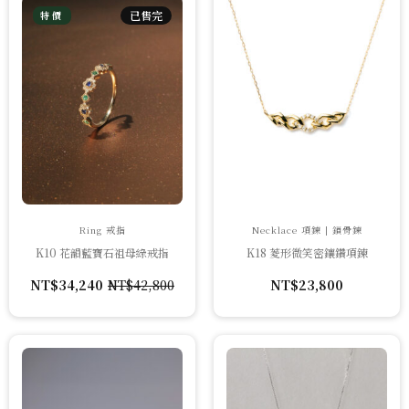
已售完
特價
Ring 戒指
Necklace 項鍊 | 鎖骨鍊
K10 花韻藍寶石祖母綠戒指
K18 菱形微笑密鑲鑽項鍊
NT$
34,240
NT$
42,800
NT$
23,800
原
目
始
前
價
價
格：
格：
NT$42,800。
NT$34,240。