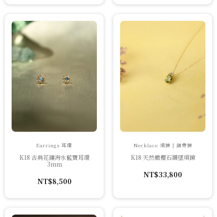
價
價
格：
格：
NT$22,800。
NT$18,240。
Earrings 耳環
Necklace 項鍊 | 鎖骨鍊
K18 古典花鑲海水藍寶耳環
K18 天然橄欖石鑽墜項鍊
3mm
NT$
33,800
NT$
8,500