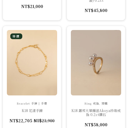
書) 0.2ct
NT$
21,000
NT$
45,800
特價
Bracelet 手鍊 | 手環
Ring 戒指, 預購
K18 花漾手鍊
K18 蕭邦大華爾滋Akoya珍珠戒
指 0.2ct鑽石
NT$
22,705
NT$
23,900
原
目
NT$
58,000
始
前