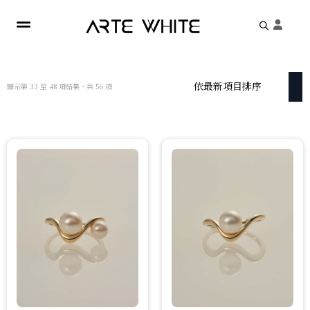
Search
for:
依
顯示第 33 至 48 項結果，共 56 項
最
新
項
目
排
序