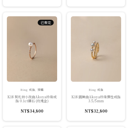
價
價
格：
格：
NT$23,900。
NT$22,705。
已售完
Ring 戒指, 預購
Ring 戒指
K18 莫札特小夜曲Akoya珍珠戒
K18 圓舞曲Akoya珍珠彈性戒指
指 0.1ct鑽石 (玫瑰金)
3.5/5mm
NT$
34,800
NT$
32,800