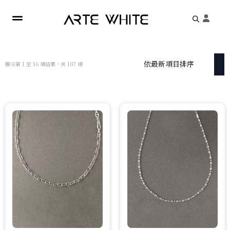
Search
for:
依
顯示第 1 至 16 項結果，共 107 項
最
新
項
目
排
序