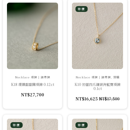
NT$26,500。
NT$23,850。
特價
Necklace 項鍊 | 鎖骨鍊
Necklace 項鍊 | 鎖骨鍊, 預購
K18 環鑽甜甜圈項鍊 0.12ct
K10 初蕾四爪鑲嵌海藍寶項鍊
0.1ct
NT$
27,700
NT$
16,625
NT$
17,500
原
目
始
前
價
價
格：
格：
NT$17,500。
NT$16,625。
特價
特價