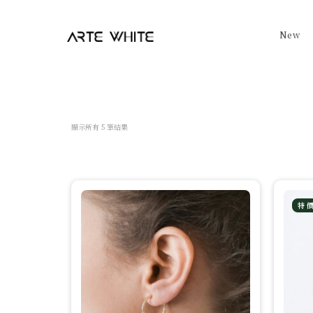
New
依
顯示所有 5 筆結果
最
新
項
目
排
序
特