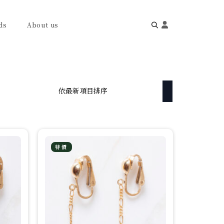
ds
About us
Search
for:
特價