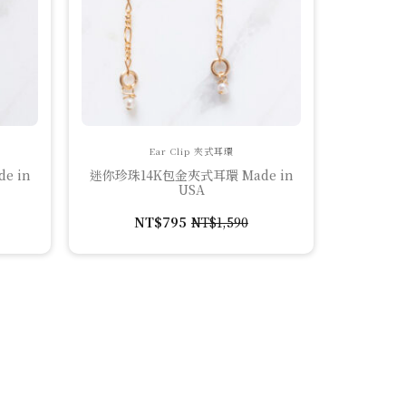
Ear Clip 夾式耳環
e in
迷你珍珠14K包金夾式耳環 Made in
USA
NT$
795
NT$
1,590
原
目
始
前
價
價
格：
格：
。
NT$1,590。
NT$795。