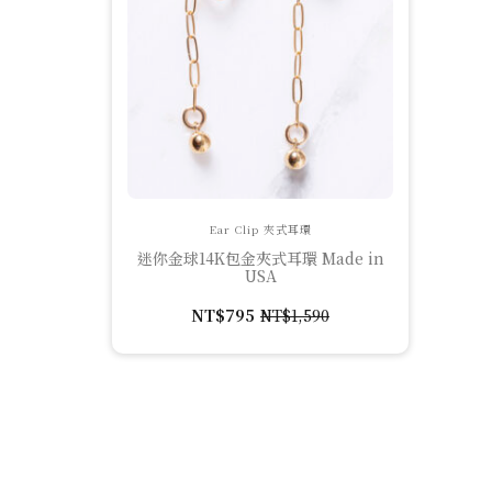
Ear Clip 夾式耳環
迷你金球14K包金夾式耳環 Made in
USA
NT$
795
NT$
1,590
原
目
始
前
價
價
格：
格：
NT$1,590。
NT$795。