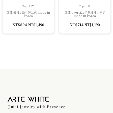
Top 上衣
Top 上衣
正韓 長袖V領雪紡上衣 made in
正韓 oversize柔軟純棉大學T
korea
made in korea
NT$
894
NT$
1,490
NT$
714
NT$
1,190
原
目
原
目
始
前
始
前
價
價
價
價
格：
格：
格：
格：
NT$1,490。
NT$894。
NT$1,190。
NT$714。
Quiet Jewelry with Presence