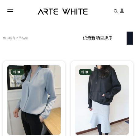
Search
for:
依
顯示所有 2 筆結果
最
新
項
目
排
序
特價
特價