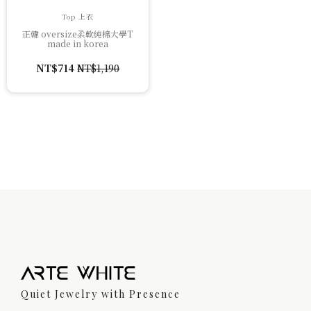
Top 上衣
正韓 oversize柔軟純棉大學T
made in korea
NT$
714
NT$
1,190
原
目
始
前
價
價
格：
格：
NT$1,190。
NT$714。
Quiet Jewelry with Presence