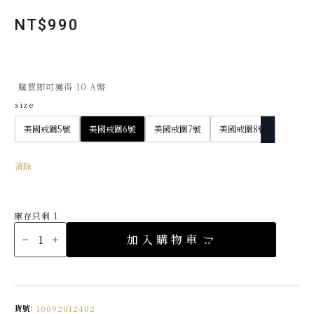
NT$
990
購買即可獲得 10 A幣.
size
美國戒圍5號
美國戒圍6號
美國戒圍7號
美國戒圍8號
清除
庫存只剩 1
迷
你
加入購物車
小
月
亮
戒
指
925
純
銀
貨號:
10092012402
Made