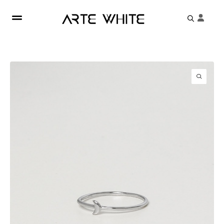
Search
for: