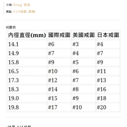
in
Ring 戒指
Spain
分類:
數
925純銀
銀飾
量
標籤:
,
戒圍表
材質 925純銀